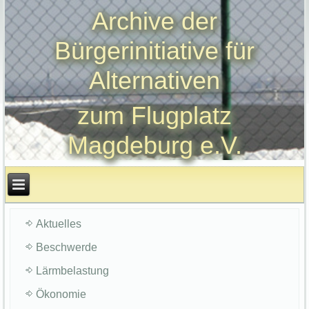
Archive der
Bürgerinitiative für
Alternativen
zum Flugplatz
Magdeburg e.V.
Aktuelles
Beschwerde
Lärmbelastung
Ökonomie